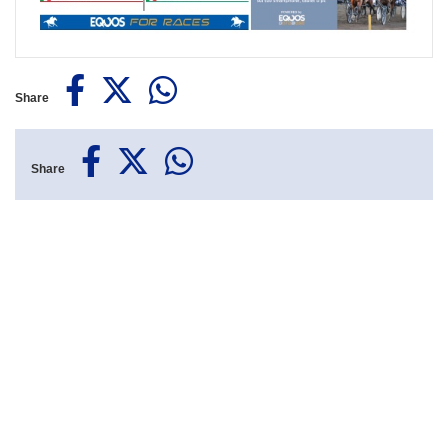
Share
Share