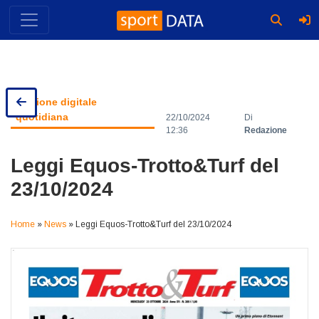
Skip
to
content
Edizione digitale
quotidiana
22/10/2024
Di
12:36
Redazione
Leggi Equos-Trotto&Turf del
23/10/2024
Home
»
News
»
Leggi Equos-Trotto&Turf del 23/10/2024