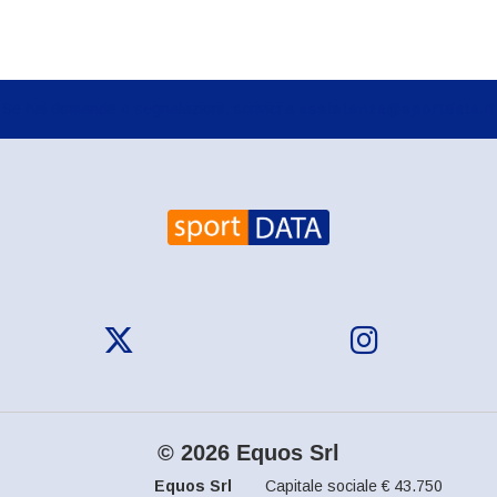
Se hai domande o segnalazioni, scrivici a
assistenza@sportdata.it
© 2026 Equos Srl
Equos Srl
Capitale sociale € 43.750