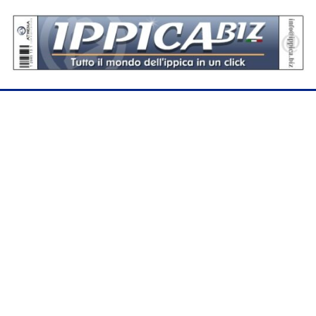
Se hai domande o segnalazioni, scrivici a
assistenza@sportdata.it