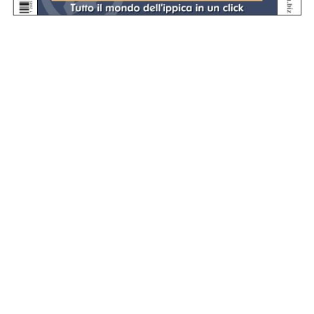
Se hai domande o segnalazioni, scrivici a
assistenza@sportdata.it
© 2026 Equos Srl
Equos Srl