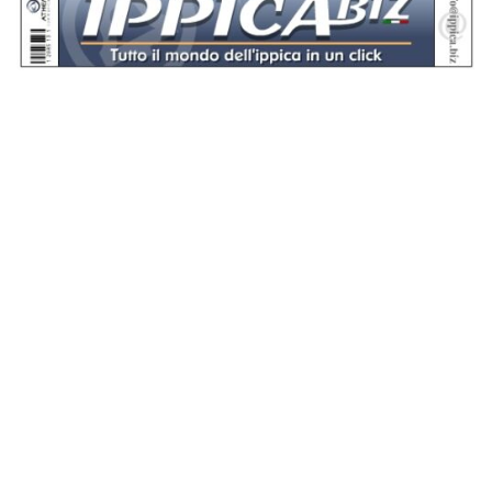
Se hai domande o segnalazioni, scrivici a
assistenza@sportdata.it
© 2026 Equos Srl