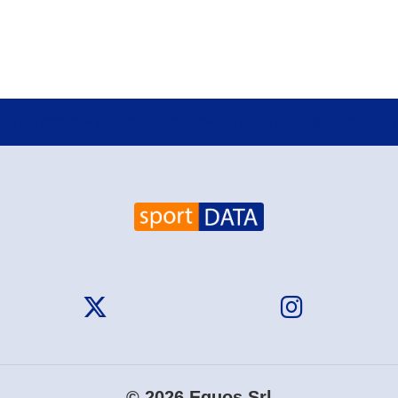
Se hai domande o segnalazioni, scrivici a
assistenza@sportdata.it
© 2026 Equos Srl