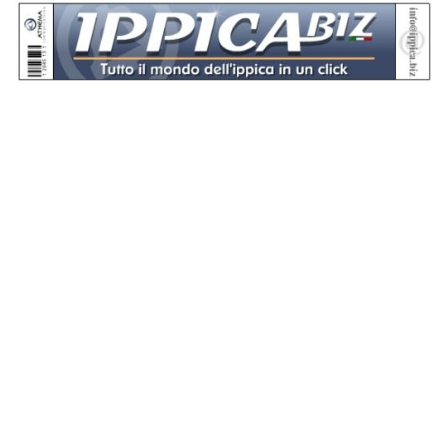
Se hai domande o segnalazioni, scrivici a
assistenza@sportdata.it