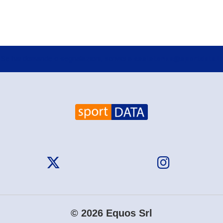
Se hai domande o segnalazioni, scrivici a
assistenza@sportdata.it
© 2026 Equos Srl