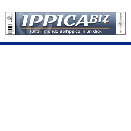
Se hai domande o segnalazioni, scrivici a
assistenza@sportdata.it