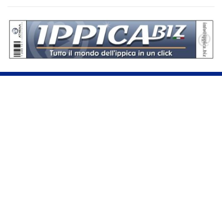
Se hai domande o segnalazioni, scrivici a
assistenza@sportdata.it